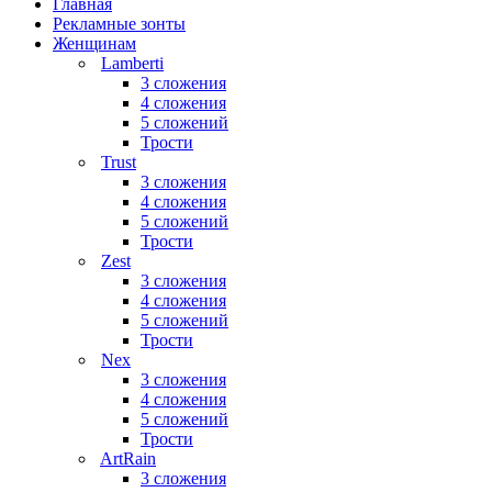
Главная
Рекламные зонты
Женщинам
Lamberti
3 сложения
4 сложения
5 сложений
Трости
Trust
3 сложения
4 сложения
5 сложений
Трости
Zest
3 сложения
4 сложения
5 сложений
Трости
Nex
3 сложения
4 сложения
5 сложений
Трости
ArtRain
3 сложения