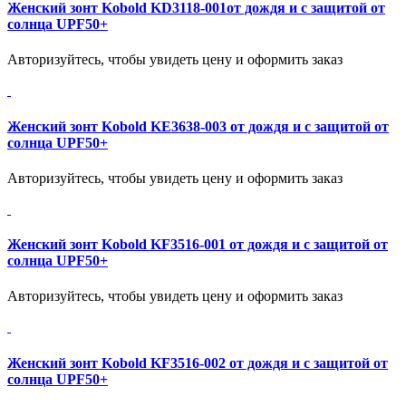
Женский зонт Kobold KD3118-001от дождя и с защитой от
солнца UPF50+
Авторизуйтесь, чтобы увидеть цену и оформить заказ
Женский зонт Kobold KE3638-003 от дождя и с защитой от
солнца UPF50+
Авторизуйтесь, чтобы увидеть цену и оформить заказ
Женский зонт Kobold KF3516-001 от дождя и с защитой от
солнца UPF50+
Авторизуйтесь, чтобы увидеть цену и оформить заказ
Женский зонт Kobold KF3516-002 от дождя и с защитой от
солнца UPF50+