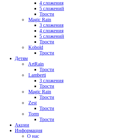
4 сложения
5 сложений
Трости
Magic Rain
3 сложения
4 сложения
5 сложений
Трости
Kobold
Трости
Детям
ArtRain
Трости
Lamberti
3 сложения
Трости
Magic Rain
Трости
Zest
Трости
Torm
Трости
Акции
Информация
О нас