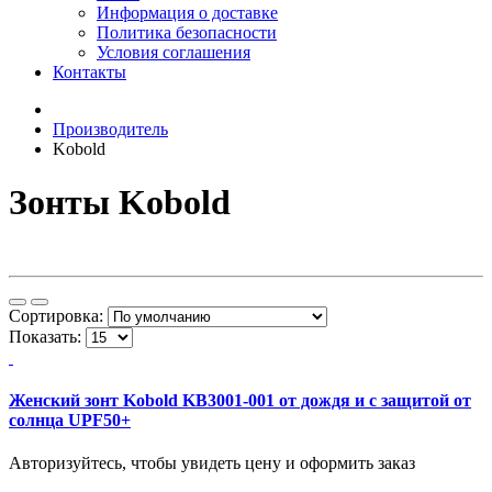
Информация о доставке
Политика безопасности
Условия соглашения
Контакты
Производитель
Kobold
Зонты Kobold
Сортировка:
Показать:
Женский зонт Kobold KB3001-001 от дождя и с защитой от
солнца UPF50+
Авторизуйтесь, чтобы увидеть цену и оформить заказ