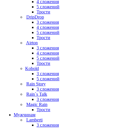
4 сложения
5 сложений
Трости
DripDrop
3 сложения
4 сложения
5 сложений
Трости
Airton
3 сложения
4 сложения
5 сложений
Трости
Kobold
3 сложения
5 сложений
Rain Story
3 сложения
Rain`s Talk
3 сложения
Magic Rain
Трости
Мужчинам
Lamberti
3 сложения